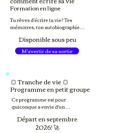
comment écrire sa vie
entamé ton écriture, cette 
Formation en ligne
formation complète mais 
abordable t'aidera à avoir une 
Tu rêves d'écrire ta vie? Tes 
vision plus large de tout ce que 
mémoires, ton autobiographie, 
ça prend pour mener ton projet 
ou juste une tranche de vie?

d'écriture à la ligne d'arrivée.
Disponible sous peu
Cette formation t'aidera à bien 
M'avertir de sa sortie
démarrer (ou à mieux 
poursuivre) l’écriture de ton 
récit de vie.
🍞 Tranche de vie 🍞
Programme en petit groupe
Ce programme est pour 
quiconque a envie d'un 
accompagnement et d'un suivi 
Départ en septembre
sur mesure dans l'écriture d'un 
2026! 🚀
récit de vie (le sien ou celui de 